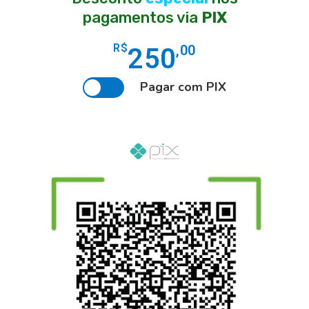
pagamentos via
PIX
R$
,00
250
Pagar com PIX